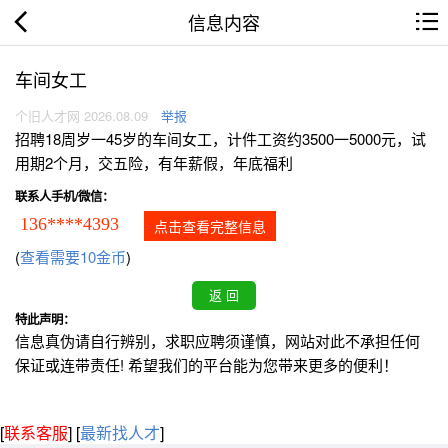
信息内容
车间女工
个旧人才网 2026.08.09
举报
招聘18周岁一45岁的车间女工，计件工资约3500一5000元，试
用期2个月，交五险，有年薪假，年底福利
联系人手机/微信：
136****4393
点击查看完整信息
(
查看需要10金币
)
特此声明：
信息真伪请自行辨别，求职应聘须谨慎，网站对此不承担任何
保证或连带责任! 希望我们的平台能为您带来更多的便利！
[
联系客服
]
[
最新找人才
]